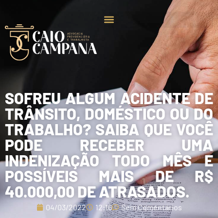
SOFREU ALGUM ACIDENTE DE
TRÂNSITO, DOMÉSTICO OU DO
TRABALHO? SAIBA QUE VOCÊ
PODE RECEBER UMA
INDENIZAÇÃO TODO MÊS E
POSSÍVEIS MAIS DE R$
40.000,00 DE ATRASADOS.
04/03/2022
12:16
Sem Comentários