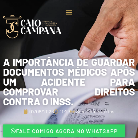
A IMPORTÂNCIA DE GUARDAR
DOCUMENTOS MÉDICOS APÓS
UM ACIDENTE PARA
COMPROVAR DIREITOS
CONTRA O INSS.
07/08/2023
11:27
Sem Comentários
FALE COMIGO AGORA NO WHATSAPP