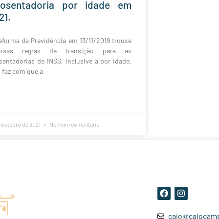
osentadoria por idade em
21.
eforma da Previdência em 13/11/2019 trouxe
ersas regras de transição para as
sentadorias do INSS, inclusive a por idade.
o faz com que a
e outubro de 2021
Nenhum comentário
caio@caiocamp