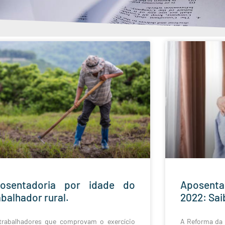
osentadoria por idade do
Aposent
abalhador rural.
2022: Sai
trabalhadores que comprovam o exercício
A Reforma da 