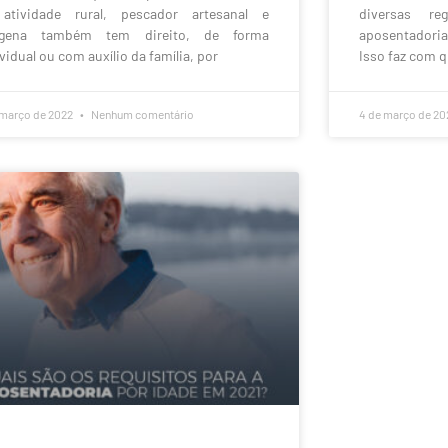
atividade rural, pescador artesanal e
diversas r
ígena também tem direito, de forma
aposentadorias
vidual ou com auxílio da família, por
Isso faz com q
 março de 2022
Nenhum comentário
4 de março de 2