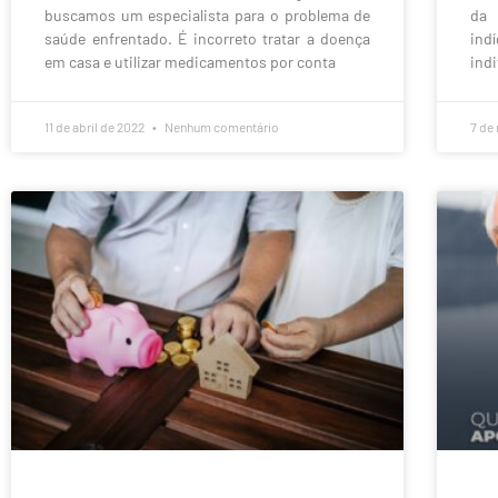
buscamos um especialista para o problema de
da 
saúde enfrentado. É incorreto tratar a doença
ind
em casa e utilizar medicamentos por conta
indi
11 de abril de 2022
Nenhum comentário
7 de