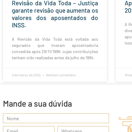
Revisão da Vida Toda – Justiça
Ap
garante revisão que aumenta os
20
valores dos aposentados do
INSS.
A R
div
apo
A Revisão da Vida Toda está voltada aos
Iss
segurados que tiveram aposentadoria
concedida após 29/11/1999, cujas contribuições
tenham sido realizadas antes de julho de 1994.
3 de março de 2022
Nenhum comentário
19 d
Mande a sua dúvida