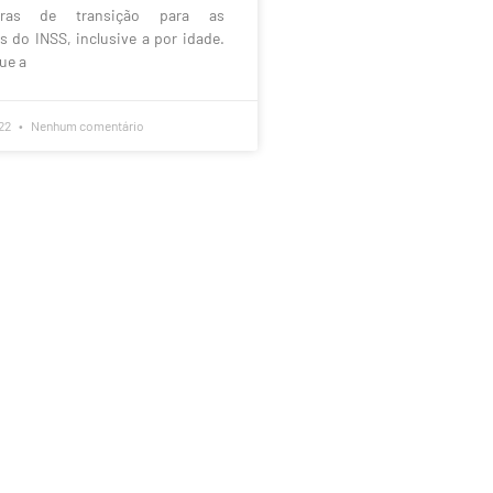
egras de transição para as
 do INSS, inclusive a por idade.
ue a
022
Nenhum comentário