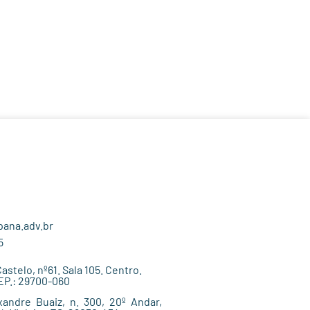
ana.adv.br
5
stelo, nº61. Sala 105. Centro.
EP.: 29700-060
andre Buaiz, n. 300, 20º Andar,