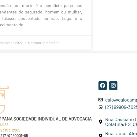
ensão por morte é o benefício pago aos
endentes do segurado, homem ou mulher,
 falecer, aposentado ou não. Logo, é o
necimento da
 março de 2022
Nenhum comentário
caio@caiocamp
(27) 99909-302
MPANA SOCIEDADE INDIVIDUAL DE ADVOCACIA
Rua Cassiano Ca
Colatina/ES. C
1.423
023193-2989
Rua Jose Alex
217.474/0001-65