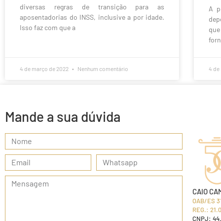
diversas regras de transição para as
A p
aposentadorias do INSS, inclusive a por idade.
dep
Isso faz com que a
que
for
4 de março de 2022
Nenhum comentário
4 de
Mande a sua dúvida
CAIO CA
OAB/ES 3
REG.: 21.
CNPJ: 44.