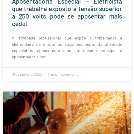
Aposentadoria Especial – Eletricista
que trabalha exposto a tensão superior
a 250 volts pode se aposentar mais
cedo!
A atividade profissional que expõe o trabalhador à
eletricidade dá direito ao reconhecimento da atividade
especial na aposentadoria ou até mesmo antecipar a
aposentadoria por
16 de março de 2022
Nenhum comentário