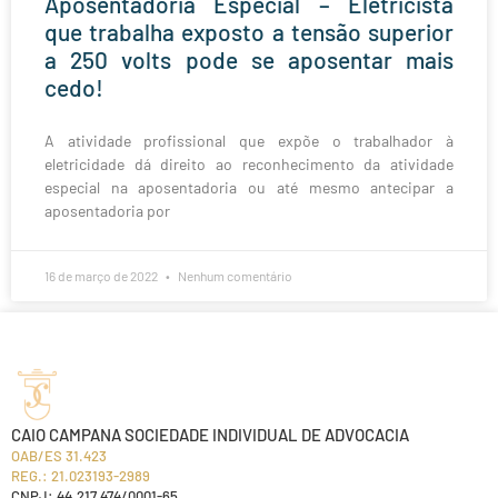
Aposentadoria Especial – Eletricista
que trabalha exposto a tensão superior
a 250 volts pode se aposentar mais
cedo!
A atividade profissional que expõe o trabalhador à
eletricidade dá direito ao reconhecimento da atividade
especial na aposentadoria ou até mesmo antecipar a
aposentadoria por
16 de março de 2022
Nenhum comentário
CAIO CAMPANA SOCIEDADE INDIVIDUAL DE ADVOCACIA
OAB/ES 31.423
REG.: 21.023193-2989
CNPJ: 44.217.474/0001-65