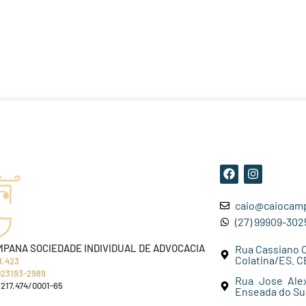
caio@caiocamp
(27) 99909-302
MPANA SOCIEDADE INDIVIDUAL DE ADVOCACIA
Rua Cassiano Ca
Colatina/ES. C
1.423
023193-2989
Rua Jose Alex
217.474/0001-65
Enseada do Suá