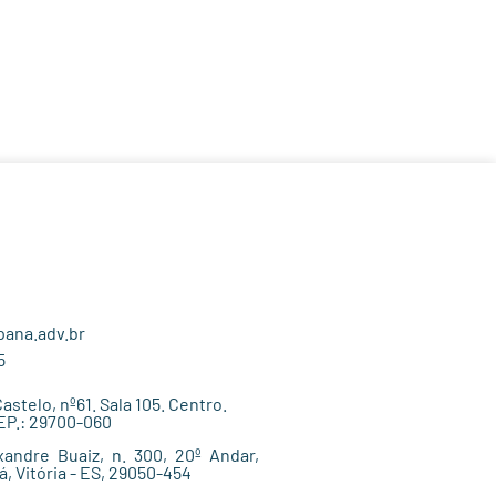
ana.adv.br
5
stelo, nº61. Sala 105. Centro.
EP.: 29700-060
andre Buaiz, n. 300, 20º Andar,
, Vitória - ES, 29050-454