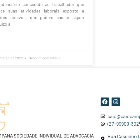
videnciário concedido ao trabalhador que
rce suas atividades laborais exposto a
ntes nocivos, que podem causar algum
uízo à
 março de 2022
Nenhum comentário
caio@caiocamp
(27) 99909-302
MPANA SOCIEDADE INDIVIDUAL DE ADVOCACIA
Rua Cassiano Ca