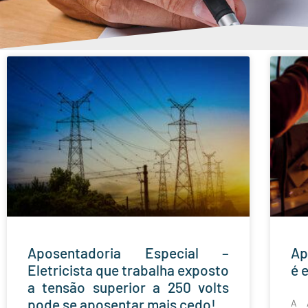
Aposentadoria Especial –
Ap
Eletricista que trabalha exposto
é 
a tensão superior a 250 volts
pode se aposentar mais cedo!
A A