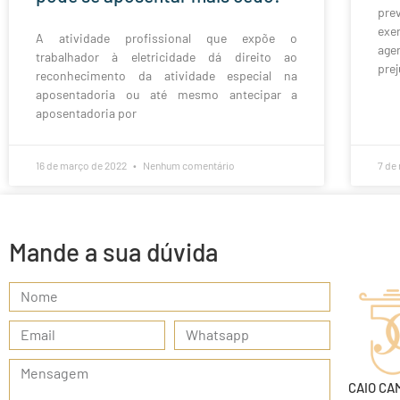
pre
exe
A atividade profissional que expõe o
age
trabalhador à eletricidade dá direito ao
prej
reconhecimento da atividade especial na
aposentadoria ou até mesmo antecipar a
aposentadoria por
16 de março de 2022
Nenhum comentário
7 de
Mande a sua dúvida
CAIO CA