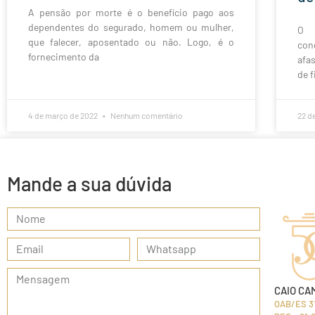
A pensão por morte é o benefício pago aos
dependentes do segurado, homem ou mulher,
O s
que falecer, aposentado ou não. Logo, é o
con
fornecimento da
afa
de f
4 de março de 2022
Nenhum comentário
22 d
Mande a sua dúvida
CAIO CA
OAB/ES 3