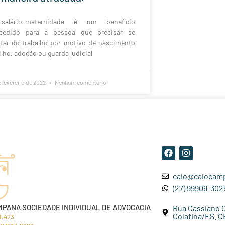
alário-maternidade é um benefício
cedido para a pessoa que precisar se
star do trabalho por motivo de nascimento
ilho, adoção ou guarda judicial
e fevereiro de 2022
Nenhum comentário
caio@caiocamp
(27) 99909-302
MPANA SOCIEDADE INDIVIDUAL DE ADVOCACIA
Rua Cassiano Ca
Colatina/ES. C
1.423