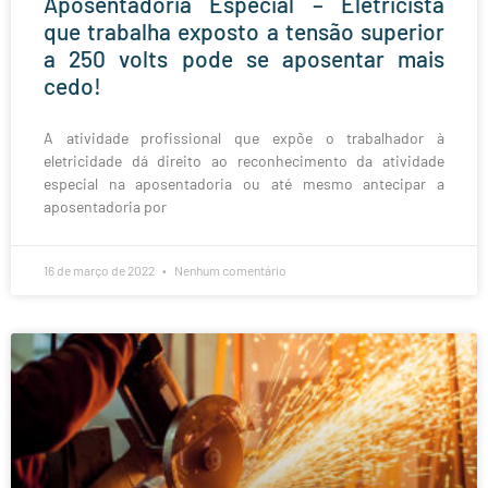
Aposentadoria Especial – Eletricista
que trabalha exposto a tensão superior
a 250 volts pode se aposentar mais
cedo!
A atividade profissional que expõe o trabalhador à
eletricidade dá direito ao reconhecimento da atividade
especial na aposentadoria ou até mesmo antecipar a
aposentadoria por
16 de março de 2022
Nenhum comentário