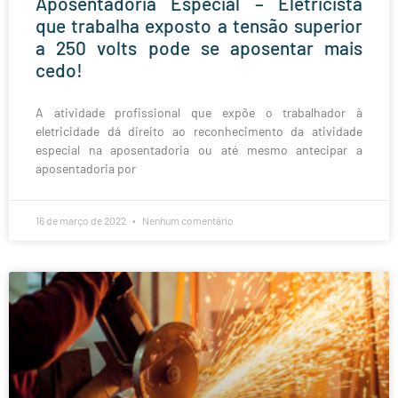
Aposentadoria Especial – Eletricista
que trabalha exposto a tensão superior
a 250 volts pode se aposentar mais
cedo!
A atividade profissional que expõe o trabalhador à
eletricidade dá direito ao reconhecimento da atividade
especial na aposentadoria ou até mesmo antecipar a
aposentadoria por
16 de março de 2022
Nenhum comentário