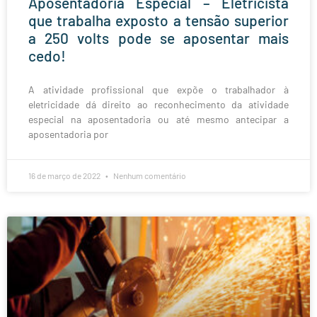
Aposentadoria Especial – Eletricista
que trabalha exposto a tensão superior
a 250 volts pode se aposentar mais
cedo!
A atividade profissional que expõe o trabalhador à
eletricidade dá direito ao reconhecimento da atividade
especial na aposentadoria ou até mesmo antecipar a
aposentadoria por
16 de março de 2022
Nenhum comentário