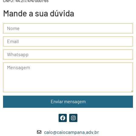
CNPJ: 44.217.474/0001-65
Mande a sua dúvida
Enviar mensagem
caio@caiocampana.adv.br