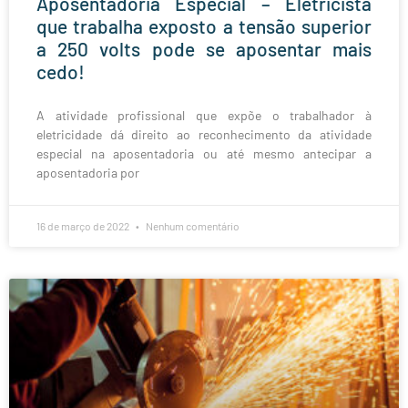
Aposentadoria Especial – Eletricista
que trabalha exposto a tensão superior
a 250 volts pode se aposentar mais
cedo!
A atividade profissional que expõe o trabalhador à
eletricidade dá direito ao reconhecimento da atividade
especial na aposentadoria ou até mesmo antecipar a
aposentadoria por
16 de março de 2022
Nenhum comentário