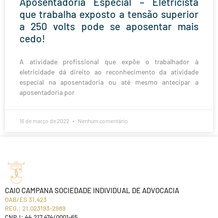
Aposentadoria Especial – Eletricista
que trabalha exposto a tensão superior
a 250 volts pode se aposentar mais
cedo!
A atividade profissional que expõe o trabalhador à
eletricidade dá direito ao reconhecimento da atividade
especial na aposentadoria ou até mesmo antecipar a
aposentadoria por
16 de março de 2022
Nenhum comentário
CAIO CAMPANA SOCIEDADE INDIVIDUAL DE ADVOCACIA
OAB/ES 31.423
REG.: 21.023193-2989
CNPJ: 44.217.474/0001-65