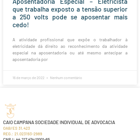
Aposentadoria Especial – Eletricista
que trabalha exposto a tensão superior
a 250 volts pode se aposentar mais
cedo!
A atividade profissional que expõe o trabalhador à
eletricidade dá direito ao reconhecimento da atividade
especial na aposentadoria ou até mesmo antecipar a
aposentadoria por
16 de março de 2022
Nenhum comentário
CAIO CAMPANA SOCIEDADE INDIVIDUAL DE ADVOCACIA
OAB/ES 31.423
REG.: 21.023193-2989
CNPJ: 44.217.474/0001-65