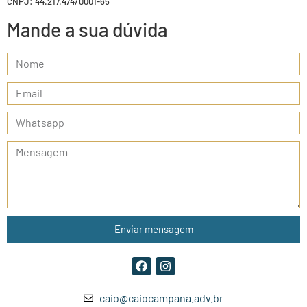
CNPJ: 44.217.474/0001-65
Mande a sua dúvida
Enviar mensagem
caio@caiocampana.adv.br