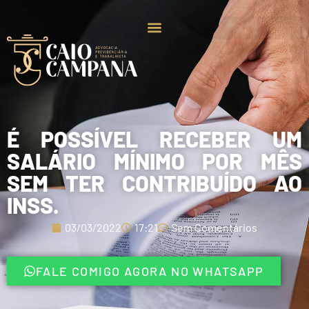
É POSSÍVEL RECEBER UM
SALÁRIO MÍNIMO POR MÊS
SEM TER CONTRIBUÍDO AO
INSS.
03/03/2022
17:21
Sem Comentários
FALE COMIGO AGORA NO WHATSAPP