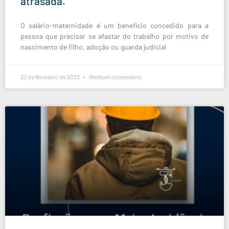
atrasada.
O salário-maternidade é um benefício concedido para a
pessoa que precisar se afastar do trabalho por motivo de
nascimento de filho, adoção ou guarda judicial
22 de fevereiro de 2022
Nenhum comentário