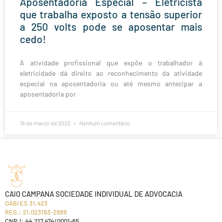
Aposentadoria Especial – Eletricista
que trabalha exposto a tensão superior
a 250 volts pode se aposentar mais
cedo!
A atividade profissional que expõe o trabalhador à
eletricidade dá direito ao reconhecimento da atividade
especial na aposentadoria ou até mesmo antecipar a
aposentadoria por
16 de março de 2022
Nenhum comentário
CAIO CAMPANA SOCIEDADE INDIVIDUAL DE ADVOCACIA
OAB/ES 31.423
REG.: 21.023193-2989
CNPJ: 44.217.474/0001-65